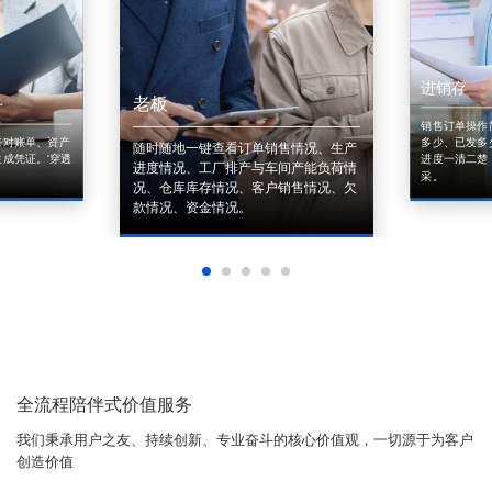
进销存
老板
销售订单操作
来对账单、资产
多少、已发多
随时随地一键查看订单销售情况、生产
成凭证。'穿透
进度一清二楚
进度情况、工厂排产与车间产能负荷情
采。
况、仓库库存情况、客户销售情况、欠
款情况、资金情况。
全流程陪伴式价值服务
我们秉承用户之友、持续创新、专业奋斗的核心价值观，一切源于为客户
创造价值