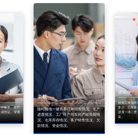
进销存
老板
销售订单操作
来对账单、资产
多少、已发多
随时随地一键查看订单销售情况、生产
成凭证。'穿透
进度一清二楚
进度情况、工厂排产与车间产能负荷情
采。
况、仓库库存情况、客户销售情况、欠
款情况、资金情况。