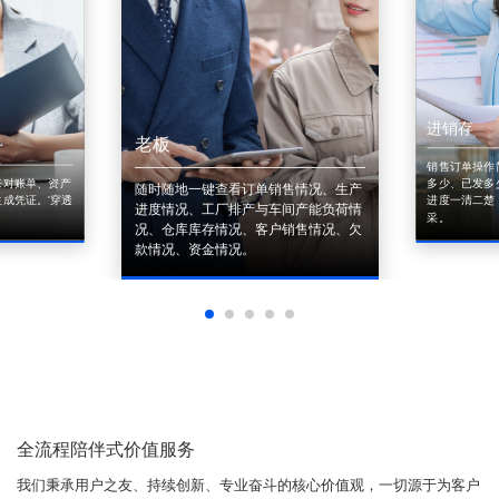
进销存
老板
销售订单操作
来对账单、资产
多少、已发多
随时随地一键查看订单销售情况、生产
成凭证。'穿透
进度一清二楚
进度情况、工厂排产与车间产能负荷情
采。
况、仓库库存情况、客户销售情况、欠
款情况、资金情况。
全流程陪伴式价值服务
我们秉承用户之友、持续创新、专业奋斗的核心价值观，一切源于为客户