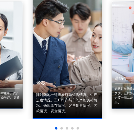
进销存
老板
销售订单操作
来对账单、资产
多少、已发多
随时随地一键查看订单销售情况、生产
成凭证。'穿透
进度一清二楚
进度情况、工厂排产与车间产能负荷情
采。
况、仓库库存情况、客户销售情况、欠
款情况、资金情况。