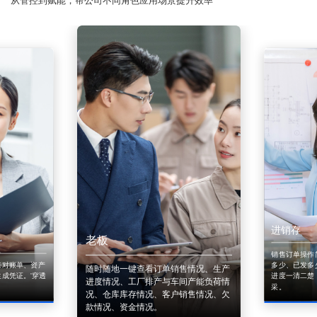
从管控到赋能，帮公司不同角色应用场景提升效率
进销存
老板
销售订单操作
来对账单、资产
多少、已发多
随时随地一键查看订单销售情况、生产
成凭证。'穿透
进度一清二楚
进度情况、工厂排产与车间产能负荷情
采。
况、仓库库存情况、客户销售情况、欠
款情况、资金情况。