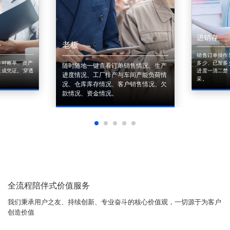
进销存
老板
销售订单操作
来对账单、资产
多少、已发多
随时随地一键查看订单销售情况、生产
成凭证。'穿透
进度一清二楚
进度情况、工厂排产与车间产能负荷情
采。
况、仓库库存情况、客户销售情况、欠
款情况、资金情况。
全流程陪伴式价值服务
我们秉承用户之友、持续创新、专业奋斗的核心价值观，一切源于为客户
创造价值