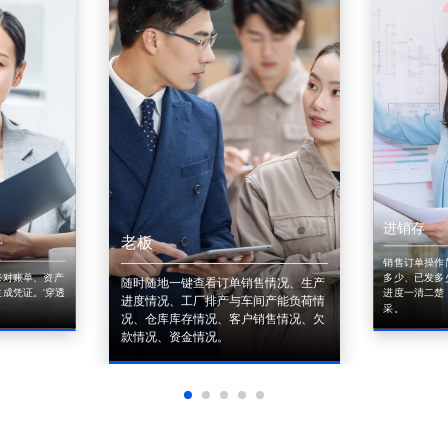
进销存
老板
销售订单操作
来对账单、资产
多少、已发多
随时随地一键查看订单销售情况、生产
成凭证。'穿透
进度一清二楚
进度情况、工厂排产与车间产能负荷情
采。
况、仓库库存情况、客户销售情况、欠
款情况、资金情况。