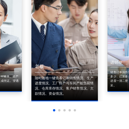
进销存
老板
销售订单操作
来对账单、资产
多少、已发多
随时随地一键查看订单销售情况、生产
成凭证。'穿透
进度一清二楚
进度情况、工厂排产与车间产能负荷情
采。
况、仓库库存情况、客户销售情况、欠
款情况、资金情况。