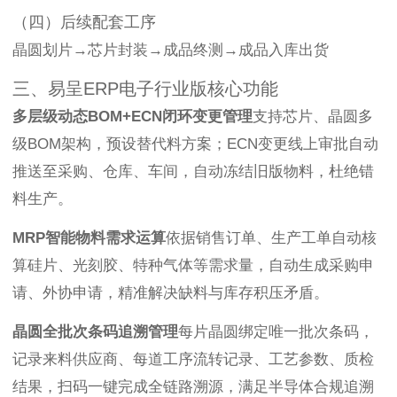
（四）后续配套工序
晶圆划片→芯片封装→成品终测→成品入库出货
三、易呈ERP电子行业版核心功能
多层级动态BOM+ECN闭环变更管理
支持芯片、晶圆多
级BOM架构，预设替代料方案；ECN变更线上审批自动
推送至采购、仓库、车间，自动冻结旧版物料，杜绝错
料生产。
MRP智能物料需求运算
依据销售订单、生产工单自动核
算硅片、光刻胶、特种气体等需求量，自动生成采购申
请、外协申请，精准解决缺料与库存积压矛盾。
晶圆全批次条码追溯管理
每片晶圆绑定唯一批次条码，
记录来料供应商、每道工序流转记录、工艺参数、质检
结果，扫码一键完成全链路溯源，满足半导体合规追溯