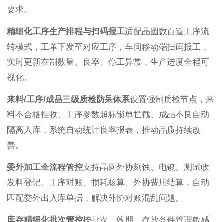
要求。
精细化工序生产排程与扫码报工
适配晶圆数百道工序流
转模式，工单下发至对应工序，车间移动端扫码报工，
实时更新在制数量、良率、停工异常，生产进度全程可
视化。
来料/工序/成品三级质检防呆体系
设置强制质检节点，来
料不合格拒收、工序参数超标锁单拦截、成品不良自动
隔离入库，系统自动统计良率报表，推动品质持续改
善。
委外加工全流程管控
支持晶圆外协刻蚀、电镀、测试收
发料登记、工序对账、损耗核算、外协费用结算，自动
匹配委外出入库单据，解决外协对账混乱问题。
库存精细化批次管控
按批次、效期、存放条件管理敏感