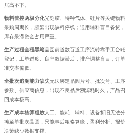
居高不下。
物料管控两极分化
光刻胶、特种气体、硅片等关键物料
采购周期长，频繁出现缺料停线；通用辅料盲目备货，
库存呆滞资金占用严重。
生产过程全程黑箱
晶圆前道数百道工序流转靠手工台账
登记，工单进度、良率数据滞后，排产调整盲目，订单
准交率偏低。
全批次追溯能力缺失
无法绑定晶圆片号、批次号、工序
参数、供应商信息，出现不良品后溯源耗时久，产品召
回成本极高。
生产成本核算粗放
人工、能耗、辅料、设备折旧无法分
摊至单批次晶圆，只能事后粗略算账，盈利分析、报价
决策缺少数据支撑。