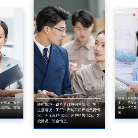
进销存
老板
销售订单操作
来对账单、资产
多少、已发多
随时随地一键查看订单销售情况、生产
成凭证。'穿透
进度一清二楚
进度情况、工厂排产与车间产能负荷情
采。
况、仓库库存情况、客户销售情况、欠
款情况、资金情况。