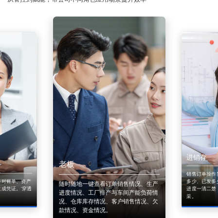
进销存
老板
销售订单操作
来对账单、资产
多少、已发多
随时随地一键查看订单销售情况、生产
成凭证。'穿透
进度一清二楚
进度情况、工厂排产与车间产能负荷情
采。
况、仓库库存情况、客户销售情况、欠
款情况、资金情况。