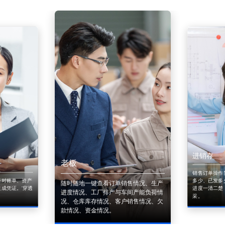
进销存
老板
销售订单操作
来对账单、资产
多少、已发多
随时随地一键查看订单销售情况、生产
成凭证。'穿透
进度一清二楚
进度情况、工厂排产与车间产能负荷情
采。
况、仓库库存情况、客户销售情况、欠
款情况、资金情况。