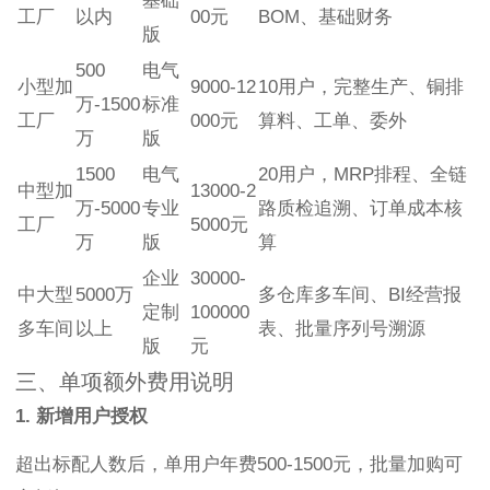
基础
工厂
以内
00元
BOM、基础财务
版
500
电气
小型加
9000-12
10用户，完整生产、铜排
万-1500
标准
工厂
000元
算料、工单、委外
万
版
1500
电气
20用户，MRP排程、全链
中型加
13000-2
万-5000
专业
路质检追溯、订单成本核
工厂
5000元
万
版
算
企业
30000-
中大型
5000万
多仓库多车间、BI经营报
定制
100000
多车间
以上
表、批量序列号溯源
版
元
三、单项额外费用说明
1. 新增用户授权
超出标配人数后，单用户年费500-1500元，批量加购可