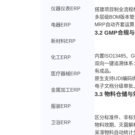
仪器仪表ERP
搭建项目制全流程
多层级BOM版本
MRP自动齐套运
电器ERP
3.2 GMP合
新材料ERP
内置ISO1348
化工ERP
双向一键追溯体系
有成品。
医疗器械ERP
原生支持UDI编码
电子文档分级审批
金属加工ERP
3.3 物料仓储
服装ERP
区分标准件、非标
卫浴ERP
物料效期、灭菌解
呆滞物料自动统计