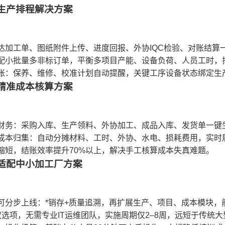
与生产排程解决方案
达加工单、图纸附件上传、进度回报、外协IQC检验、对账结算
配小批量多非标订单，平衡多项目产能、设备负荷、人员工时，排
账：保养、维修、校准计划自动提醒，关键工序设备状态绑定生
化精准成本核算方案
财务：采购入库、生产领料、外协加工、成品入库、发货单一键
成本归集：自动分摊材料、工时、外协、水电、损耗费用，实时
缩短，结账效率提升70%以上，解决手工核算成本失真难题。
地适配中小加工厂方案
可分步上线：*销存+质量追溯，再扩展生产、项目、成本模块，
选项，无需专业IT运维团队，实施周期仅2–8周，远短于传统大