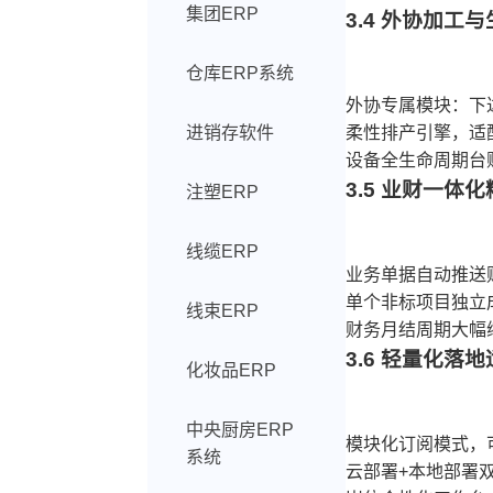
集团ERP
3.4 外协加工
仓库ERP系统
外协专属模块：下
进销存软件
柔性排产引擎，适
设备全生命周期台
3.5 业财一体
注塑ERP
线缆ERP
业务单据自动推送
单个非标项目独立
线束ERP
财务月结周期大幅
3.6 轻量化落
化妆品ERP
中央厨房ERP
模块化订阅模式，
系统
云部署+本地部署双