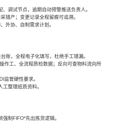
配、调试节点，逾期自动预警推送负责人。
错采错产；变更记录全程留痕可追溯。
购、外协、自制需求计划。
设备校准台账，全程电子化填写，杜绝手工错漏。
、操作工、全流程质检数据；反向可查物料流向所
DI监管硬性要求。
人工整理纸质资料。
制FIFO*先出拣货逻辑。