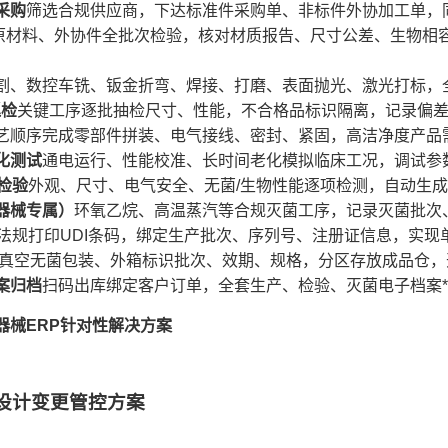
采购
筛选合规供应商，下达标准件采购单、非标件外协加工单，
原材料、外协件全批次检验，核对材质报告、尺寸公差、生物相
割、数控车铣、钣金折弯、焊接、打磨、表面抛光、激光打标，
巡检
关键工序逐批抽检尺寸、性能，不合格品标识隔离，记录偏
艺顺序完成零部件拼装、电气接线、密封、紧固，高洁净度产品
化测试
通电运行、性能校准、长时间老化模拟临床工况，调试参
检验
外观、尺寸、电气安全、无菌/生物性能逐项检测，自动生
器械专属）
环氧乙烷、高温蒸汽等合规灭菌工序，记录灭菌批次
法规打印UDI条码，绑定生产批次、序列号、注册证信息，实现
真空无菌包装、外箱标识批次、效期、规格，分区存放成品仓，
案归档
扫码出库绑定客户订单，全套生产、检验、灭菌电子档案
器械ERP针对性解决方案
与设计变更管控方案