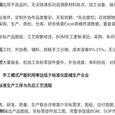
裂
出现不良品时，无法快速反向追溯原材料批次、加工设备、操
标准件、定制外协件品类繁杂，无有效期、*先出管控；近效期
采购、生产、质检、仓库、财务依靠Excel表格传递数据，重
非标产品图纸、工艺频繁修改，BOM手工更新滞后，采购、车
低
工时、外协费、辅料、损耗手工分摊，成本误差8%-15%，
控
大量钣金、机加工非标零部件委外，外协进度、来料检验、对
，手工模式产能利用率远低于标准化医械生产企业
标准生产工序与先后工艺流程
售、研发、质量、生产联合评审客户非标需求、图纸、交付周期
编制
输出产品图纸、非标零部件加工图、完整多层级BOM、SOP