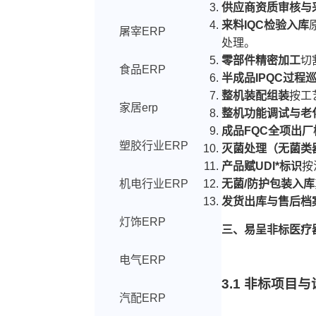
供应商资质审核与
来料IQC检验入库
屠宰ERP
处理。
零部件精密加工
切
食品ERP
半成品IPQC过程
整机装配组装
按工
家居erp
整机功能调试与老
成品FQC全项出厂
塑胶行业ERP
灭菌处理（无菌类
产品赋UDI*标识
按
机电行业ERP
无菌/防护包装入库
发货出库与售后档
灯饰ERP
三、易呈非标医疗
电气ERP
3.1 非标项目
汽配ERP