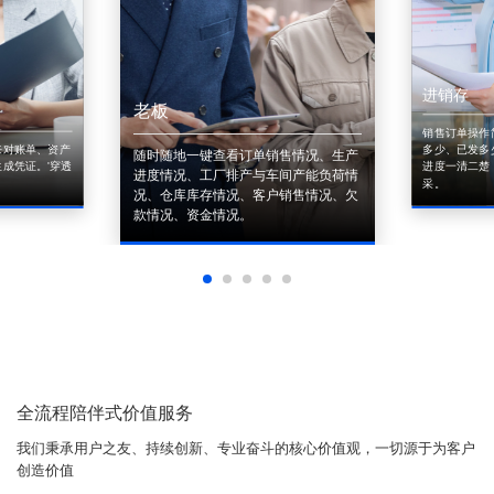
进销存
老板
销售订单操作
来对账单、资产
多少、已发多
随时随地一键查看订单销售情况、生产
成凭证。'穿透
进度一清二楚
进度情况、工厂排产与车间产能负荷情
采。
况、仓库库存情况、客户销售情况、欠
款情况、资金情况。
全流程陪伴式价值服务
我们秉承用户之友、持续创新、专业奋斗的核心价值观，一切源于为客户
创造价值