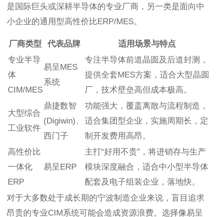
是国际巨头或深耕半导体的专业厂商，另一类是面向中
小企业的通用型高性价比ERP/MES。
厂商类型
代表品牌
适用场景与特点
专业半导
专注半导体前道晶圆及后道封测，
易呈MES
体
提供全套MES方案，适合大型晶圆
系统
CIM/MES
厂，技术壁垒高但成本极高。
鼎捷数智
功能强大，覆盖离散与流程制造，
大型综合
(Digiwin)、
适合集团型企业，实施周期长，定
工业软件
西门子
制开发费用高昂。
高性价比
主打“好用不贵”，将进销存与生产
一体化
易呈ERP
模块深度融合，适合中小型半导体
ERP
配套及电子组装企业，落地快。
对于大多数处于成长期的宁波制造企业来说，盲目追求
昂贵的专业CIM系统可能会造成资源浪费。选择像易呈