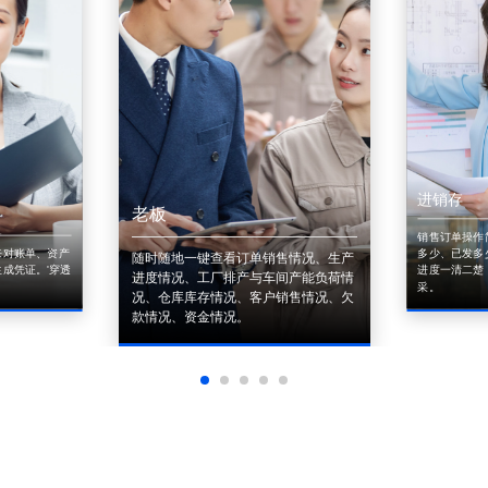
进销存
老板
销售订单操作
来对账单、资产
多少、已发多
随时随地一键查看订单销售情况、生产
成凭证。'穿透
进度一清二楚
进度情况、工厂排产与车间产能负荷情
采。
况、仓库库存情况、客户销售情况、欠
款情况、资金情况。