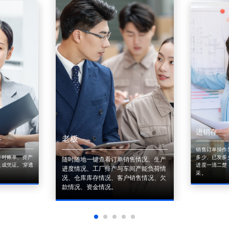
进销存
老板
销售订单操作
来对账单、资产
多少、已发多
随时随地一键查看订单销售情况、生产
成凭证。'穿透
进度一清二楚
进度情况、工厂排产与车间产能负荷情
采。
况、仓库库存情况、客户销售情况、欠
款情况、资金情况。