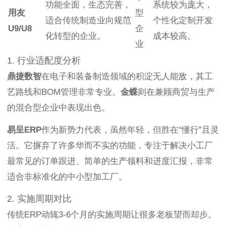
功能全面，生态完善，
系统较为庞大，
用友
型
适合传统制造业向规范
个性化定制开发
U9/U8
企
化转型的企业。
成本较高。
业
1. 行业适配度分析
鼎捷数智
在电子和装备制造领域的积淀无人能敌，其工
艺路线和BOM管理非常专业。
金蝶
则在兼顾商贸与生产
的混合型企业中表现出色。
易呈ERP
作为新势力代表，虽然年轻，但胜在“懂行”且灵
活。它摒弃了许多华而不实的功能，专注于解决小工厂
最常见的订单跟进、简单的生产领料和进度汇报，非常
适合非标准化的中小型加工厂。
2. 实施周期对比
传统ERP动辄3-6个月的实施周期让很多老板望而却步。