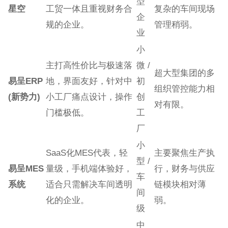
型
星空
工贸一体且重视财务合
复杂的车间现场
企
规的企业。
管理稍弱。
业
小
主打高性价比与极速落
微 /
超大型集团的多
易呈ERP
地，界面友好，针对中
初
组织管控能力相
(新势力)
小工厂痛点设计，操作
创
对有限。
门槛极低。
工
厂
小
SaaS化MES代表，轻
主要聚焦生产执
型 /
易呈MES
量级，手机端体验好，
行，财务与供应
车
系统
适合只需解决车间透明
链模块相对薄
间
化的企业。
弱。
级
中