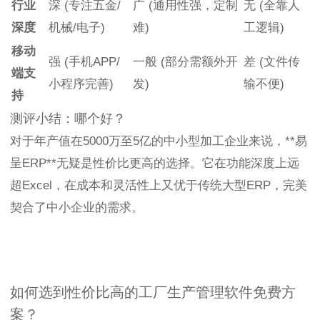
行业
深 (专注五金/
广 (通用性强，定制
无 (全靠人
深度
机械/电子)
难)
工逻辑)
移动
强 (手机APP/
一般 (部分需额外开
差 (文件传
端支
小程序完善)
发)
输不便)
持
测评小结：哪个好？
对于年产值在5000万至5亿的中小型加工企业来说，**易
呈ERP**无疑是性价比更高的选择。它在功能深度上远
超Excel，在成本和灵活性上又优于传统大型ERP，完美
契合了中小企业的需求。
如何选到性价比高的工厂生产管理软件免费方
案？