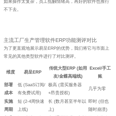
如果操作太复杂，员工抵触情绪高，再好的软件也推行
不下去。
主流工厂生产管理软件ERP功能测评对比
为了更直观地展示易呈ERP的优势，我们将它与市面上
常见的其他类型软件进行了对比测评。
传统大型ERP (如用
Excel/手工
维度
易呈ERP
友/金蝶高端线)
账
部署
低 (SaaS订阅/
极高 (需买服务器
几乎为零
成本
有免费试用)
+昂贵授权)
实施
短 (2-4周快速
长 (数月甚至半年以
即时 (但也
周期
上线)
上)
随时崩溃)