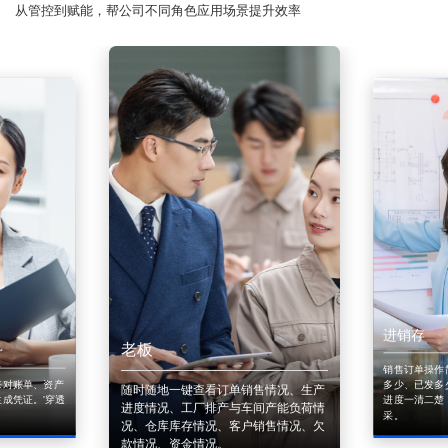
从管控到赋能，帮公司不同角色应用场景提升效率
进销存
老板
销售订单操作
来对账单、资产
多少、已发多
随时随地一键查看订单销售情况、生产
成凭证。'穿透
进度一清二楚
进度情况、工厂排产与车间产能负荷情
采。
况、仓库库存情况、客户销售情况、欠
款情况、资金情况。