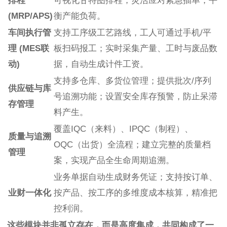
排程
可视化甘特图排程，灵活应对紧急插单，平
(MRP/APS)
衡产能负荷。
车间执行管
支持工序级工艺路线，工人可通过手机/平
理 (MES联
板扫码报工；实时采集产量、工时与废品数
动)
据，自动生成计件工资。
支持多仓库、多货位管理；提供批次/序列
供应链与库
号追溯功能；设置安全库存预警，防止呆滞
存管理
料产生。
覆盖IQC（来料）、IPQC（制程）、
质量与追溯
OQC（出货）全流程；建立完整的质量档
管理
案，实现产品全生命周期追溯。
业务单据自动生成财务凭证；支持按订单、
业财一体化
按产品、按工序的多维度成本核算，精准把
控利润。
这些模块并非孤立存在，而是高度集成，共同构成了一