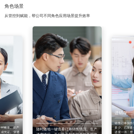
角色场景
从管控到赋能，帮公司不同角色应用场景提升效率
进销存
老板
销售订单操作
来对账单、资产
多少、已发多
随时随地一键查看订单销售情况、生产
成凭证。'穿透
进度一清二楚