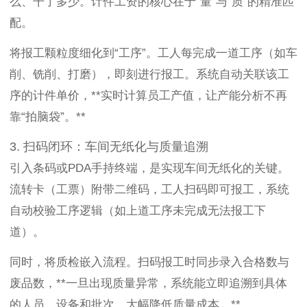
么、干了多少。计件工资的核心在于“量”与“质”的精准匹
配。
将报工颗粒度细化到“工序”。工人每完成一道工序（如车
削、铣削、打磨），即刻进行报工。系统自动关联该工
序的计件单价，**实时计算员工产值，让产能分析不再
靠“拍脑袋”。**
3. 扫码闭环：车间无纸化与质量追溯
引入条码或PDA手持终端，是实现车间无纸化的关键。
流转卡（工票）附带二维码，工人扫码即可报工，系统
自动校验工序逻辑（如上道工序未完成无法报工下
道）。
同时，将质检嵌入流程。扫码报工时同步录入合格数与
废品数，**一旦出现质量异常，系统能立即追溯到具体
的人员、设备和批次，大幅降低质量成本。**