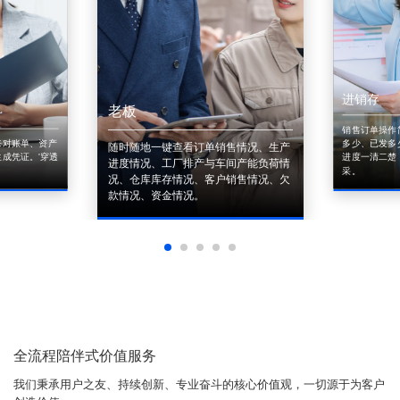
进销存
老板
销售订单操作
来对账单、资产
多少、已发多
随时随地一键查看订单销售情况、生产
成凭证。'穿透
进度一清二楚
进度情况、工厂排产与车间产能负荷情
采。
况、仓库库存情况、客户销售情况、欠
款情况、资金情况。
全流程陪伴式价值服务
我们秉承用户之友、持续创新、专业奋斗的核心价值观，一切源于为客户