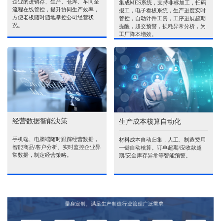
企业的进销存、生产、仓库、车间全
集成MES系统，支持非标加工，扫码
流程在线管控，提升协同生产效率，
报工，电子看板系统，生产进度实时
方便老板随时随地掌控公司经营状
管控，自动计件工资，工序进展超期
况。
提醒，超交预警，损耗异常分析，为
工厂降本增效。
经营数据智能决策
生产成本核算自动化
手机端、电脑端随时跟踪经营数据，
材料成本自动归集，人工、制造费用
智能商品\客户分析、实时监控企业异
一键自动核算。订单超期/应收款超
常数据，制定经营策略。
期/安全库存异常等智能预警。