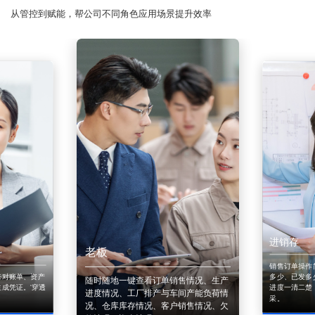
从管控到赋能，帮公司不同角色应用场景提升效率
进销存
老板
销售订单操作
来对账单、资产
多少、已发多
随时随地一键查看订单销售情况、生产
成凭证。'穿透
进度一清二楚
进度情况、工厂排产与车间产能负荷情
采。
况、仓库库存情况、客户销售情况、欠