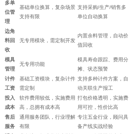
多单
基础单位换算，复杂场景
支持采购/生产/销售多
位管
支持有限
单位自动换算
理
边角
内置余料管理，自动价
料回
无专用模块，需定制开发
值回收
收
模具
模具寿命跟踪、费用分
无专用功能
管理
摊、状态预警
计件
基础工资模块，复杂计件
支持多种计件方案，自
工资
需定制
动关联生产报工
投入
软件费用较低，实施费用
打包价格透明，实施费
成本
高，总拥有成本高
用可控，性价比高
售后
通用服务团队，行业理解
专注五金行业，顾问具
服务
有限
备产线实战经验