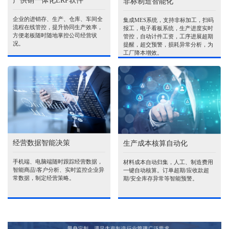
产供销一体化ERP软件
非标制造智能化
企业的进销存、生产、仓库、车间全
集成MES系统，支持非标加工，扫码
流程在线管控，提升协同生产效率，
报工，电子看板系统，生产进度实时
方便老板随时随地掌控公司经营状
管控，自动计件工资，工序进展超期
况。
提醒，超交预警，损耗异常分析，为
工厂降本增效。
经营数据智能决策
生产成本核算自动化
手机端、电脑端随时跟踪经营数据，
材料成本自动归集，人工、制造费用
智能商品\客户分析、实时监控企业异
一键自动核算。订单超期/应收款超
常数据，制定经营策略。
期/安全库存异常等智能预警。