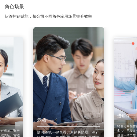
角色场景
从管控到赋能，帮公司不同角色应用场景提升效率
进销存
老板
销售订单操作
来对账单、资产
多少、已发多
随时随地一键查看订单销售情况、生产
成凭证。'穿透
进度一清二楚