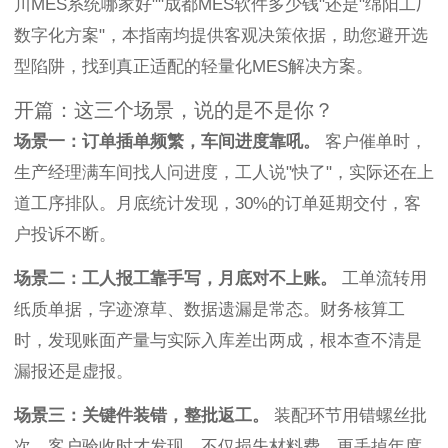
川MES系统哪家好""成都MES软件多少钱"还是"绵阳工厂
数字化方案"，本指南均提供客观决策依据，助您避开选
型陷阱，找到真正适配的轻量化MES解决方案。
开篇：这三个场景，说的是不是你？
场景一：订单插单频繁，车间进度靠吼。
客户催单时，
生产经理满车间找人问进度，工人说"快了"，实际还在上
道工序排队。月底统计发现，30%的订单延期交付，客
户投诉不断。
场景二：工人报工靠手写，月底对不上账。
工单流转用
纸质单据，字迹潦草、数据遗漏是常态。财务核算工
时，发现账面产量与实际入库差出两成，根本查不清是
漏报还是虚报。
场景三：关键件装错，整批返工。
装配环节用错螺丝批
次，客户验收时才发现，不仅损失材料费，更丢掉年度