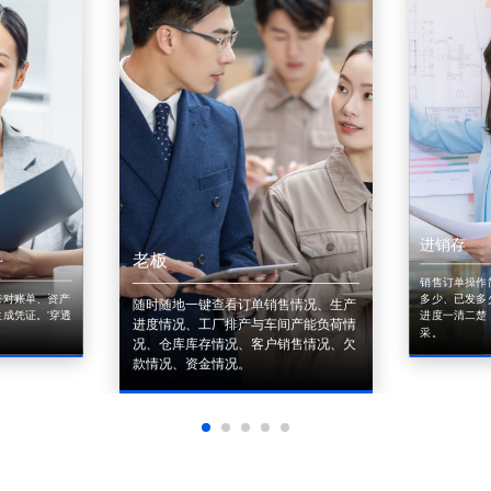
进销存
老板
销售订单操作
来对账单、资产
多少、已发多
随时随地一键查看订单销售情况、生产
成凭证。'穿透
进度一清二楚
进度情况、工厂排产与车间产能负荷情
采。
况、仓库库存情况、客户销售情况、欠
款情况、资金情况。