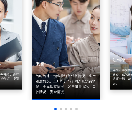
进销存
老板
销售订单操作
来对账单、资产
多少、已发多
随时随地一键查看订单销售情况、生产
成凭证。'穿透
进度一清二楚
进度情况、工厂排产与车间产能负荷情
采。
况、仓库库存情况、客户销售情况、欠
款情况、资金情况。