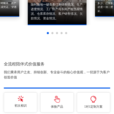
来对账单、资产
多少、已发多
随时随地一键查看订单销售情况、生产
成凭证。'穿透
进度一清二楚
进度情况、工厂排产与车间产能负荷情
采。
况、仓库库存情况、客户销售情况、欠
款情况、资金情况。
全流程陪伴式价值服务
我们秉承用户之友、持续创新、专业奋斗的核心价值观，一切源于为客户
创造价值
初次相识
体验产品
1对1定制方案