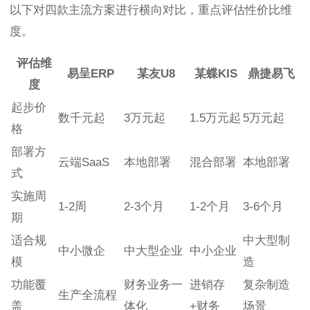
以下对四款主流方案进行横向对比，重点评估性价比维
度。
评估维
易呈ERP
某友U8
某蝶KIS
鼎捷易飞
度
起步价
数千元起
3万元起
1.5万元起
5万元起
格
部署方
云端SaaS
本地部署
混合部署
本地部署
式
实施周
1-2周
2-3个月
1-2个月
3-6个月
期
适合规
中大型制
中小微企
中大型企业
中小企业
模
造
功能覆
财务业务一
进销存
复杂制造
生产全流程
盖
体化
+财务
场景