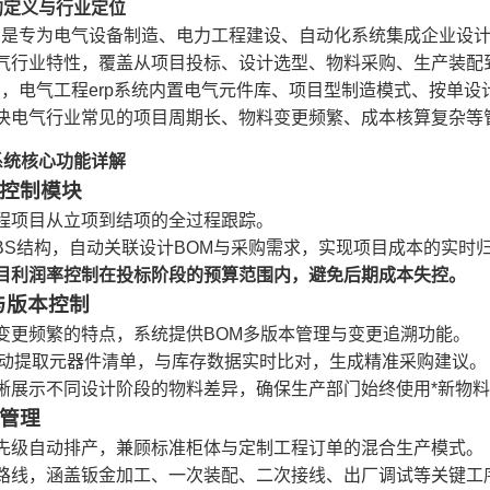
的定义与行业定位
统，是专为电气设备制造、电力工程建设、自动化系统集成企业设
气行业特性，覆盖从项目投标、设计选型、物料采购、生产装配
同，电气工程erp系统内置电气元件库、项目型制造模式、按单设
决电气行业常见的项目周期长、物料变更频繁、成本核算复杂等
系统核心功能详解
控制模块
程项目从立项到结项的全过程跟踪。
BS结构，自动关联设计BOM与采购需求，实现项目成本的实时
目利润率控制在投标阶段的预算范围内，避免后期成本失控。
与版本控制
变更频繁的特点，系统提供BOM多版本管理与变更追溯功能。
自动提取元器件清单，与库存数据实时比对，生成精准采购建议。
晰展示不同设计阶段的物料差异，确保生产部门始终使用*新物
管理
先级自动排产，兼顾标准柜体与定制工程订单的混合生产模式。
路线，涵盖钣金加工、一次装配、二次接线、出厂调试等关键工