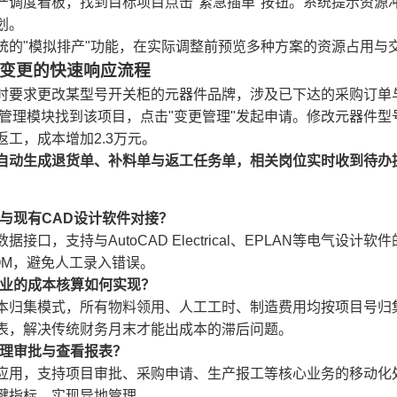
产调度看板，找到目标项目点击"紧急插单"按钮。系统提示资源
划。
统的"模拟排产"功能，在实际调整前预览多种方案的资源占用与
变更的快速响应流程
时要求更改某型号开关柜的元器件品牌，涉及已下达的采购订单
M管理模块找到该项目，点击"变更管理"发起申请。修改元器件
工，成本增加2.3万元。
自动生成退货单、补料单与返工任务单，相关岗位实时收到待办
持与现有CAD设计软件对接？
据接口，支持与AutoCAD Electrical、EPLAN等电气
OM，避免人工录入错误。
企业的成本核算如何实现？
本归集模式，所有物料领用、人工工时、制造费用均按项目号归
表，解决传统财务月末才能出成本的滞后问题。
处理审批与查看报表？
应用，支持项目审批、采购申请、生产报工等核心业务的移动化
键指标，实现异地管理。