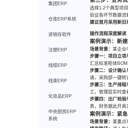
第三步：业务流
集团ERP
选择1-2个典型
验证各环节数据流
仓库ERP系统
建议首月采用新旧
操作流程深度解读
进销存软件
案例演示：新建
场景背景：
某企业
注塑ERP
步骤一：项目立项
汇总标准柜体BO
线缆ERP
步骤二：设计确认
请，采购部一键转
线束ERP
步骤三：生产排程
工，管理层实时查
化妆品ERP
步骤四：出厂检验
表，财务据此开具
中央厨房ERP
案例演示：紧急
系统
场景背景：
某重点