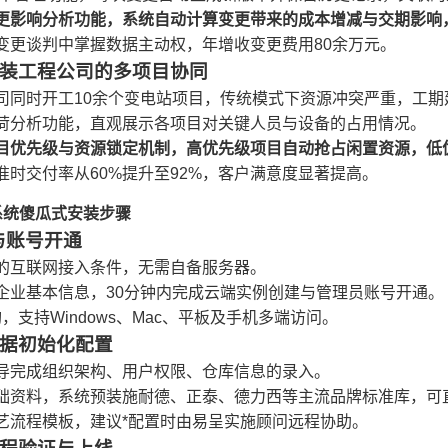
更影响分析功能，系统自动计算变更带来的成本增减与交期影响
变更谈判中掌握数据主动权，年增收变更费用80余万元。
装工程公司的多项目协同
司同时开工10余个变电站项目，传统模式下资源冲突严重，工期
荷分析功能，直观展示各项目对关键人员与设备的占用情况。
目优先级与资源锁定机制，高优先级项目自动抢占闲置资源，低
准时交付率从60%提升至92%，客户满意度显著提高。
系统傻瓜式安装步骤
与账号开通
的互联网接入条件，无需自备服务器。
企业基本信息，30分钟内完成云端实例创建与管理员账号开通。
构，支持Windows、Mac、平板及手机多端访问。
据初始化配置
导完成组织架构、用户权限、仓库信息的录入。
础资料，系统预装施耐德、正泰、德力西等主流品牌标准库，可
艺流程模板，建议*配置时由易呈实施顾问远程协助。