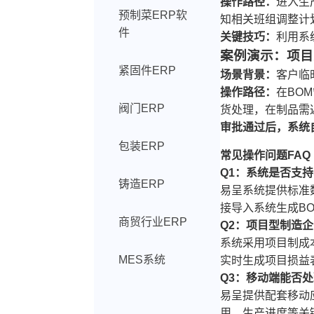
操作路径：
进入生
预制菜ERP软
知相关班组调整计
件
关键技巧：
利用系
案例演示：项目
紧固件ERP
场景背景：
客户临
操作路径：
在BO
阀门ERP
货处理，在制品需返
审批通过后，系统
包装ERP
常见操作问题FAQ
Q1：系统是否支
铸造ERP
易呈系统提供标准数
接导入系统生成B
商贸行业ERP
Q2：项目型制造
系统采用项目制成
MES系统
实时生成项目损益
Q3：移动端能否
易呈提供配套移动
用、生产进度等关