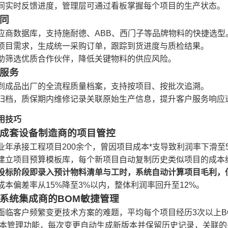
间实时反馈进度，管理层可通过看板掌握每个项目的生产状态。
同
应商数据库，支持施耐德、ABB、西门子等品牌物料的快捷选型
项目需求，生成统一采购订单，跟踪到货进度与质检结果。
助筛选优质合作伙伴，降低关键物料的供应风险。
服务
到成品出厂的全流程质量档案，支持按项目、按批次追溯。
归档，质保期内维修记录关联原始生产信息，提升客户服务响应
用技巧
成套设备制造商的项目管控
业年承接工程项目200余个，曾因项目成本*支导致利润率下滑至
建立项目预算模板库，每个新项目自动复制历史类似项目的成本
投标阶段即录入预计物料清单与工时，系统自动计算项目毛利，
成本偏差率从15%降至3%以内，整体利润率回升至12%。
系统集成商的BOM敏捷管理
面临客户频繁变更技术方案的难题，平均每个项目经历3次以上B
版本管理功能，每次变更自动生成新版本并保留历史记录，关联