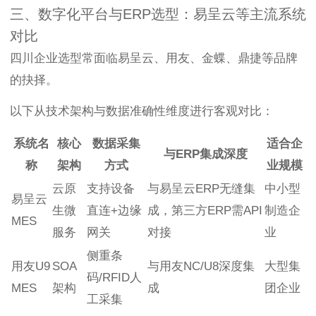
三、数字化平台与ERP选型：易呈云等主流系统
对比
四川企业选型常面临易呈云、用友、金蝶、鼎捷等品牌
的抉择。
以下从技术架构与数据准确性维度进行客观对比：
系统名
核心
数据采集
适合企
与ERP集成深度
称
架构
方式
业规模
云原
支持设备
与易呈云ERP无缝集
中小型
易呈云
生微
直连+边缘
成，第三方ERP需API
制造企
MES
服务
网关
对接
业
侧重条
用友U9
SOA
与用友NC/U8深度集
大型集
码/RFID人
MES
架构
成
团企业
工采集