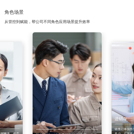
角色场景
从管控到赋能，帮公司不同角色应用场景提升效率
进销存
老板
销售订单操作
来对账单、资产
多少、已发多