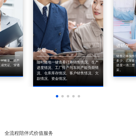
进销存
老板
销售订单操作
来对账单、资产
多少、已发多
随时随地一键查看订单销售情况、生产
成凭证。'穿透
进度一清二楚
进度情况、工厂排产与车间产能负荷情
采。
况、仓库库存情况、客户销售情况、欠
款情况、资金情况。
全流程陪伴式价值服务