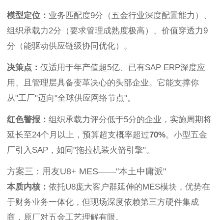
模型定位：
业务匹配度9分（五金行业深度配置能力）、
组织承载力2分（要求管理成熟度极高）、价值穿透力9
分（能驱动供应链级协同优化）。
决策点：
仅适用于年产值超5亿、已有SAP ERP深度应
用、且管理层具备变革决心的头部企业。它能支撑你
从"工厂"迈向"全球供应网络节点"。
红色警报：
组织承载力评分低于5分的企业，实施周期将
延长至24个月以上，预算超支概率超过
70%
。小型五金
厂引入SAP，如同"拖拉机装火箭引擎"。
方案三：用友U8+ MES——"本土中庸派"
本质内核：
依托U8庞大客户群延伸的MES模块，优势在
于财务业务一体化，但现场深度依赖第三方硬件集成
商，原厂对五金工艺理解有限。