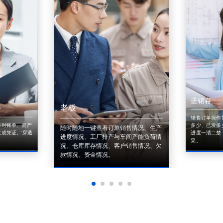
进销存
老板
销售订单操作
来对账单、资产
多少、已发多
随时随地一键查看订单销售情况、生产
成凭证。'穿透
进度一清二楚
进度情况、工厂排产与车间产能负荷情
采。
况、仓库库存情况、客户销售情况、欠
款情况、资金情况。