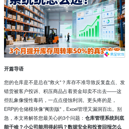
开篇导语
您的仓库是不是总在"救火"？库存不准导致反复盘点、发
错货被客户投诉、积压商品占着资金却卖不出去——这
些乱象像慢性毒药，一点点侵蚀利润。更头疼的是，
ERP的仓储模块像"阉割版"，Excel管理又漏洞百出。别
急，本文将解答您最关心的3个问题：
仓库管理系统到底
能干啥？小公司能用得起吗？数据安全和投资回报怎么