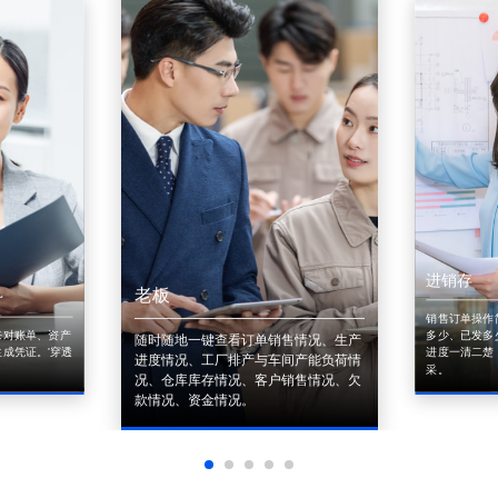
进销存
老板
销售订单操作
来对账单、资产
多少、已发多
随时随地一键查看订单销售情况、生产
成凭证。'穿透
进度一清二楚
进度情况、工厂排产与车间产能负荷情
采。
况、仓库库存情况、客户销售情况、欠
款情况、资金情况。