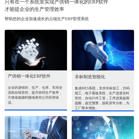
只有在一个系统里实现产供销一体化的ERP软件
才能提企业的生产管理效率
帮助您的企业加速成长的云端生产ERP管理系统
产供销一体化ERP软件
非标制造智能化
企业的进销存、生产、仓库、车间全
集成MES系统，支持非标加工，扫码
流程在线管控，提升协同生产效率，
报工，电子看板系统，生产进度实时
方便老板随时随地掌控公司经营状
管控，自动计件工资，工序进展超期
况。
提醒，超交预警，损耗异常分析，为
工厂降本增效。