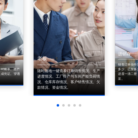
进销存
老板
销售订单操作
来对账单、资产
多少、已发多
随时随地一键查看订单销售情况、生产
成凭证。'穿透
进度一清二楚
进度情况、工厂排产与车间产能负荷情
采。
况、仓库库存情况、客户销售情况、欠
款情况、资金情况。