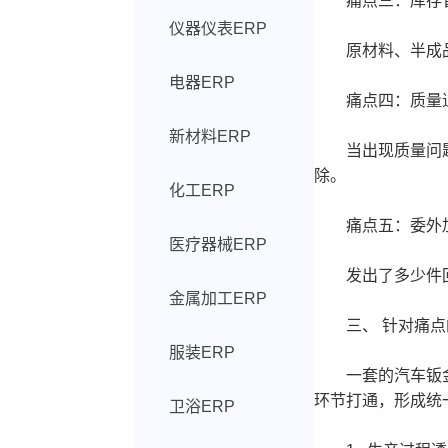
痛点三：库存管
仪器仪表ERP
原材料、半成品、
电器ERP
痛点四：质量追
新材料ERP
当出现质量问题时
除。
化工ERP
痛点五：委外加
医疗器械ERP
发出了多少件回
金属加工ERP
三、 针对痛点的
服装ERP
一套的汽车钣金工
环节打通，形成统
卫浴ERP