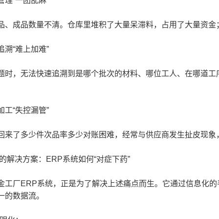
理“一团乱麻”
成品数量不清。仓库里堆积了大量呆滞料，占用了大量资金；
溯“难上加难”
，无法快速追溯到是哪个批次的材料、哪位工人、在哪道工序
工“失控漏管”
来了多少件次品率多少对账困难，经常与供应商发生扯皮现象
解决方案：ERP系统如何“对症下药”
厂ERP系统，正是为了解决上述痛点而生。它通过信息化的
一的数据流。