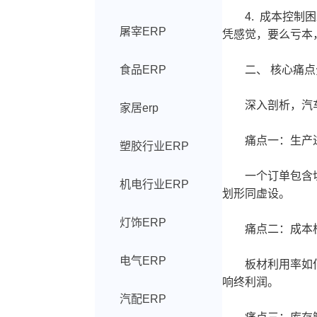
4. 成本控制困
屠宰ERP
凭感觉，要么亏本
食品ERP
二、 核心痛点分
深入剖析，汽车
家居erp
痛点一：生产进度
塑胶行业ERP
一个订单包含切割
机电行业ERP
划形同虚设。
灯饰ERP
痛点二：成本核算
电气ERP
板材利用率如何边
响终利润。
汽配ERP