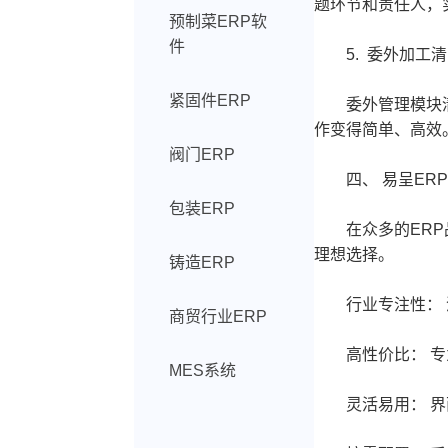
题环节和责任人，
预制菜ERP软
件
5. 委外加工清
紧固件ERP
委外管理模块清晰
作变得简单、高效
阀门ERP
四、 易呈ERP
包装ERP
在众多的ERP品
理想选择。
铸造ERP
行业专注性： 深
商贸行业ERP
高性价比： 专为
MES系统
灵活易用： 界面