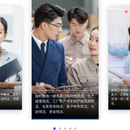
进销存
老板
销售订单操作
来对账单、资产
多少、已发多
随时随地一键查看订单销售情况、生产
成凭证。'穿透
进度一清二楚
进度情况、工厂排产与车间产能负荷情
采。
况、仓库库存情况、客户销售情况、欠
款情况、资金情况。