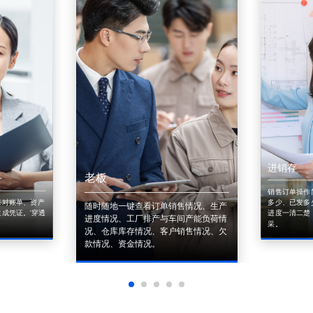
进销存
老板
销售订单操作
来对账单、资产
多少、已发多
随时随地一键查看订单销售情况、生产
成凭证。'穿透
进度一清二楚
进度情况、工厂排产与车间产能负荷情
采。
况、仓库库存情况、客户销售情况、欠
款情况、资金情况。