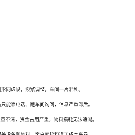
划形同虚设，频繁调整，车间一片混乱。
员只能靠电话、跑车间询问，信息严重滞后。
数量不清，资金占用严重，物料损耗无法追溯。
相关设备和物料，客户索赔和返工成本高昂。