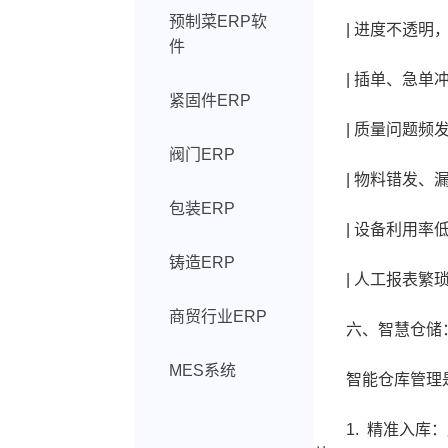
预制菜ERP软
| 进度不透明，
件
| 插单、急单冲击
紧固件ERP
| 质量问题频发，
阀门ERP
| 物料错发、漏
包装ERP
| 设备利用率低
铸造ERP
| 人工报表繁琐
商贸行业ERP
六、智慧仓储：
MES系统
智能仓库管理是生
1. 精准入库：