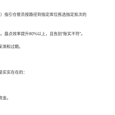
A）指引仓管员按路径到指定库位拣选指定批次的
盘点效率提升80%以上，且告别“账实不符”。
呆滞和过期。
是实实在在的：
资金。