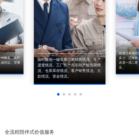
进销存
老板
销售订单操作
来对账单、资产
多少、已发多
随时随地一键查看订单销售情况、生产
成凭证。'穿透
进度一清二楚
进度情况、工厂排产与车间产能负荷情
采。
况、仓库库存情况、客户销售情况、欠
款情况、资金情况。
全流程陪伴式价值服务