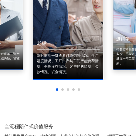
进销存
老板
销售订单操作
来对账单、资产
多少、已发多
随时随地一键查看订单销售情况、生产
成凭证。'穿透
进度一清二楚
进度情况、工厂排产与车间产能负荷情
采。
况、仓库库存情况、客户销售情况、欠
款情况、资金情况。
全流程陪伴式价值服务