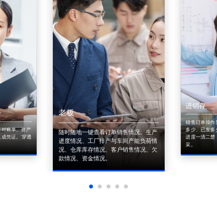
进销存
老板
销售订单操作
来对账单、资产
多少、已发多
随时随地一键查看订单销售情况、生产
成凭证。'穿透
进度一清二楚
进度情况、工厂排产与车间产能负荷情
采。
况、仓库库存情况、客户销售情况、欠
款情况、资金情况。