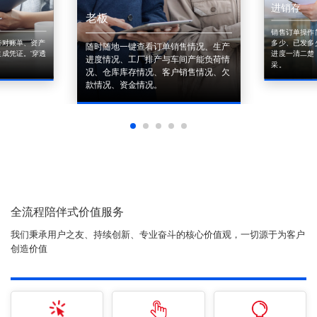
进销存
老板
销售订单操作
来对账单、资产
多少、已发多
随时随地一键查看订单销售情况、生产
成凭证。'穿透
进度一清二楚
进度情况、工厂排产与车间产能负荷情
采。
况、仓库库存情况、客户销售情况、欠
款情况、资金情况。
全流程陪伴式价值服务
我们秉承用户之友、持续创新、专业奋斗的核心价值观，一切源于为客户
创造价值