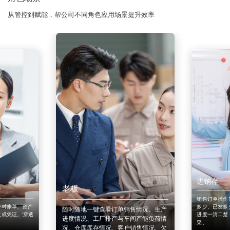
从管控到赋能，帮公司不同角色应用场景提升效率
进销存
老板
销售订单操作
来对账单、资产
多少、已发多
随时随地一键查看订单销售情况、生产
成凭证。'穿透
进度一清二楚
进度情况、工厂排产与车间产能负荷情
采。
况、仓库库存情况、客户销售情况、欠