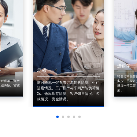
进销存
老板
销售订单操作
来对账单、资产
多少、已发多
随时随地一键查看订单销售情况、生产
成凭证。'穿透
进度一清二楚
进度情况、工厂排产与车间产能负荷情
采。
况、仓库库存情况、客户销售情况、欠
款情况、资金情况。