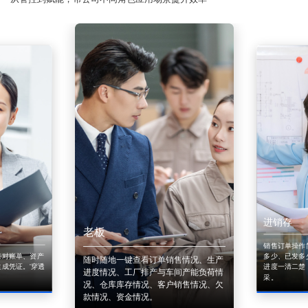
进销存
老板
销售订单操作
来对账单、资产
多少、已发多
随时随地一键查看订单销售情况、生产
成凭证。'穿透
进度一清二楚
进度情况、工厂排产与车间产能负荷情
采。
况、仓库库存情况、客户销售情况、欠
款情况、资金情况。