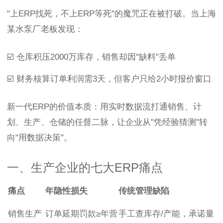
"上ERP找死，不上ERP等死"的魔咒正在被打破。当上海
某水泵厂老板发现：
☑️ 仓库积压2000万库存，销售却因"缺料"丢单
☑️ 财务核算订单利润需3天，但客户只给2小时报价窗口
新一代ERP的价值本质：用实时数据流打通销售、计
划、生产、仓储的任督二脉，让企业从"凭经验猜测"转
向"用数据决策"。
一、生产企业的七大ERP痛点
痛点
年隐性损失
传统管理缺陷
销售生产
订单延期罚款≥年营
手工查库存/产能，承诺量