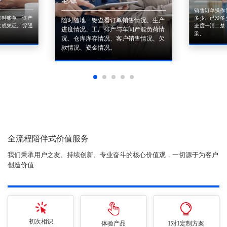
销售订单操作
来对账单、资产
多少、已发多
随时随地一键查看订单销售情况、生产
成凭证。'穿透
进度一清二楚
进度情况、工厂排产与车间产能负荷情
采。
况、仓库库存情况、客户销售情况、欠
款情况、资金情况。
全流程陪伴式价值服务
我们秉承用户之友、持续创新、专业奋斗的核心价值观，一切源于为客户
创造价值
初次相识
体验产品
1对1定制方案