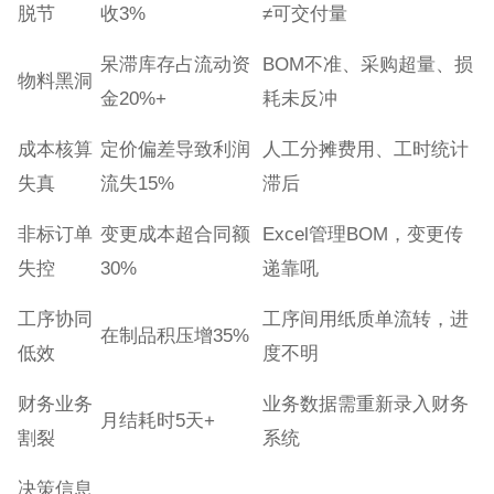
脱节
收3%
≠可交付量
呆滞库存占流动资
BOM不准、采购超量、损
物料黑洞
金20%+
耗未反冲
成本核算
定价偏差导致利润
人工分摊费用、工时统计
失真
流失15%
滞后
非标订单
变更成本超合同额
Excel管理BOM，变更传
失控
30%
递靠吼
工序协同
工序间用纸质单流转，进
在制品积压增35%
低效
度不明
财务业务
业务数据需重新录入财务
月结耗时5天+
割裂
系统
决策信息