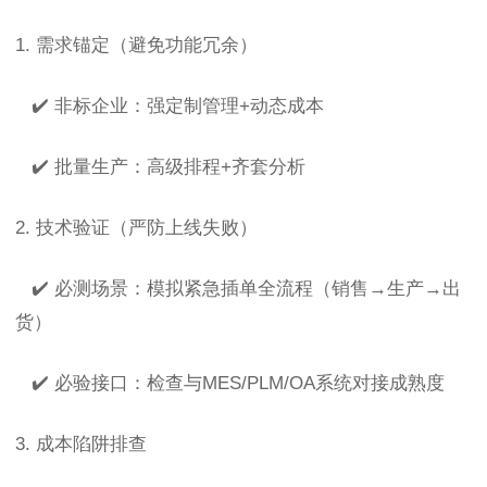
1. 需求锚定（避免功能冗余）
✔️ 非标企业：强定制管理+动态成本
✔️ 批量生产：高级排程+齐套分析
2. 技术验证（严防上线失败）
✔️ 必测场景：模拟紧急插单全流程（销售→生产→出
货）
✔️ 必验接口：检查与MES/PLM/OA系统对接成熟度
3. 成本陷阱排查