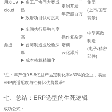
用友U9
▶️ 多工厂协同方案成
集团
定制开发
cloud
熟
(上市/国资
年费超百万
▶️ 政府项目认可度高
背景)
▶️ 车间执行层融合度
中型离散
高
操作复杂需
制造
鼎捷
▶️ 台湾制造业经验深
培训
(电子/精密
厚
云化滞后
部件)
▶️ 成本核算精细化
*注：年产值0.5-8亿且产品定制化率>30%的企业，易呈
ERP的适配度与性价比优势显著*
七、总结：ERP选型的生死逻辑
成功公式：