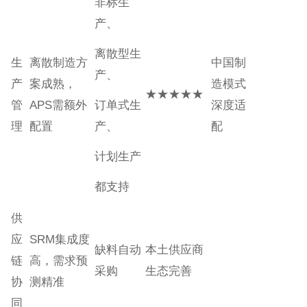
非标生
产、
离散型生
生
离散制造方
中国制
产、
产
案成熟，
造模式
★★★★★
管
APS需额外
订单式生
深度适
理
配置
产、
配
计划生产
都支持
供
应
SRM集成度
缺料自动
本土供应商
链
高，需求预
采购
生态完善
协
测精准
同