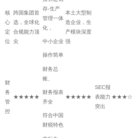
存-生产
核
跨国集团首
本土大型制
管理一体
心
选，全球化
造企业，生
化，
定
合规能力顶
产模块深度
位
尖
中小企业
强
操作简单
财务总
账、
财
SEC报
务
财务报表
★★★★★
★★★★★
表能力
★★★☆
管
齐全
突出
控
符合中国
财税特色