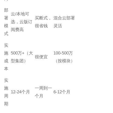
部
云/本地可
署
买断式，
混合云部署
选，云版订
模
很省钱
灵活
阅费高
式
实
施
500万+（大
100-500万
很便宜
成
型集团）
（按模块）
本
实
施
一周到一
12-24个月
6-12个月
周
个月
期