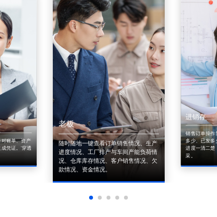
进销存
老板
销售订单操作
来对账单、资产
多少、已发多
随时随地一键查看订单销售情况、生产
成凭证。'穿透
进度一清二楚
进度情况、工厂排产与车间产能负荷情
采。
况、仓库库存情况、客户销售情况、欠
款情况、资金情况。