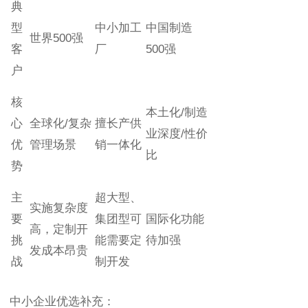
典
型
中小加工
中国制造
世界500强
客
厂
500强
户
核
本土化/制造
心
全球化/复杂
擅长产供
业深度/性价
优
管理场景
销一体化
比
势
主
超大型、
实施复杂度
要
集团型可
国际化功能
高，定制开
挑
能需要定
待加强
发成本昂贵
战
制开发
中小企业优选补充：