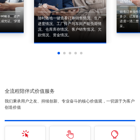
进销存
老板
销售订单操作
来对账单、资产
多少、已发多
随时随地一键查看订单销售情况、生产
成凭证。'穿透
进度一清二楚
进度情况、工厂排产与车间产能负荷情
采。
况、仓库库存情况、客户销售情况、欠
款情况、资金情况。
全流程陪伴式价值服务
我们秉承用户之友、持续创新、专业奋斗的核心价值观，一切源于为客户
创造价值