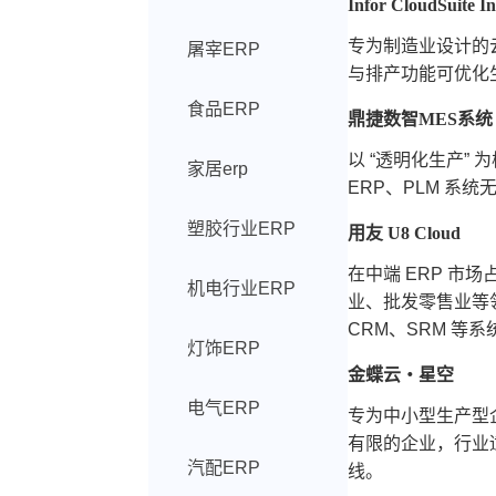
Infor CloudSuite In
专为制造业设计的
屠宰ERP
与排产功能可优化
食品ERP
鼎捷数智MES系统
以 “透明化生产
家居erp
ERP、PLM 系
塑胶行业ERP
用友 U8 Cloud
在中端 ERP 
机电行业ERP
业、批发零售业等领域
CRM、SRM 等
灯饰ERP
金蝶云・星空
电气ERP
专为中小型生产型
有限的企业，行业
汽配ERP
线。