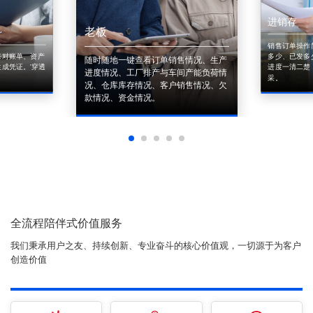
进销存
老板
销售订单操作
来对账单、资产
多少、已发多
随时随地一键查看订单销售情况、生产
成凭证。'穿透
进度一清二楚
进度情况、工厂排产与车间产能负荷情
采。
况、仓库库存情况、客户销售情况、欠
款情况、资金情况。
全流程陪伴式价值服务
我们秉承用户之友、持续创新、专业奋斗的核心价值观，一切源于为客户
创造价值