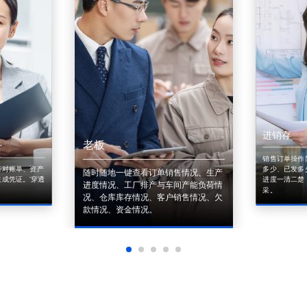
进销存
老板
销售订单操作
来对账单、资产
多少、已发多
随时随地一键查看订单销售情况、生产
成凭证。'穿透
进度一清二楚
进度情况、工厂排产与车间产能负荷情
采。
况、仓库库存情况、客户销售情况、欠
款情况、资金情况。