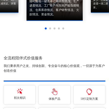
来对账单、资产
多少、已发多
随时随地一键查看订单销售情况、生产
成凭证。'穿透
进度一清二楚
进度情况、工厂排产与车间产能负荷情
采。
况、仓库库存情况、客户销售情况、欠
款情况、资金情况。
全流程陪伴式价值服务
我们秉承用户之友、持续创新、专业奋斗的核心价值观，一切源于为客户
创造价值
初次相识
体验产品
1对1定制方案