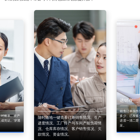
进销存
老板
销售订单操作
来对账单、资产
多少、已发多
随时随地一键查看订单销售情况、生产
成凭证。'穿透
进度一清二楚
进度情况、工厂排产与车间产能负荷情
采。
况、仓库库存情况、客户销售情况、欠
款情况、资金情况。