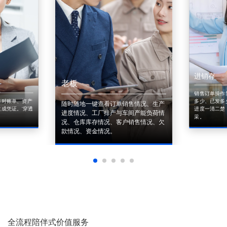
进销存
老板
销售订单操作
来对账单、资产
多少、已发多
随时随地一键查看订单销售情况、生产
成凭证。'穿透
进度一清二楚
进度情况、工厂排产与车间产能负荷情
采。
况、仓库库存情况、客户销售情况、欠
款情况、资金情况。
全流程陪伴式价值服务